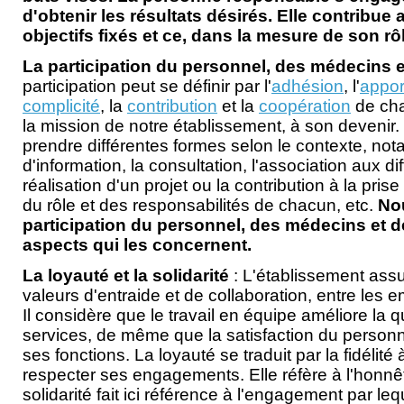
d'obtenir les résultats désirés. Elle contribue a
objectifs fixés et ce, dans la mesure de son rô
La participation du personnel, des médecins e
participation peut se définir par l'
adhésion
, l'
appor
complicité
, la
contribution
et la
coopération
de cha
la mission de notre établissement, à son devenir. 
prendre différentes formes selon le contexte, n
d'information, la consultation, l'association aux d
réalisation d'un projet ou la contribution à la pris
du rôle et des responsabilités de chacun, etc.
Nou
participation du personnel, des médecins et d
aspects qui les concernent.
La loyauté et la solidarité
: L'établissement ass
valeurs d'entraide et de collaboration, entre les 
Il considère que le travail en équipe améliore la q
services, de même que la satisfaction du personn
ses fonctions. La loyauté se traduit par la fidélité 
respecter ses engagements. Elle réfère à l'honnête
solidarité fait ici référence à l'engagement par le