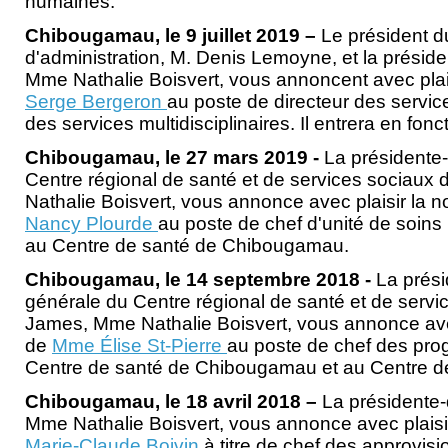
humaines.
Chibougamau, le 9 juillet 2019 –
Le président d
d'administration, M. Denis Lemoyne, et la préside
Mme Nathalie Boisvert, vous annoncent avec plai
Serge Bergeron
au poste de directeur des servic
des services multidisciplinaires. Il entrera en fonct
Chibougamau, le 27 mars 2019 -
La présidente-
Centre régional de santé et de services sociaux
Nathalie Boisvert, vous annonce avec plaisir la 
Nancy Plourde
au poste de chef d'unité de soins 
au Centre de santé de Chibougamau.
Chibougamau, le 14 septembre 2018 -
La prési
générale du Centre régional de santé et de servi
James, Mme Nathalie Boisvert, vous annonce avec
de
Mme Élise St-Pierre
au poste de chef des pr
Centre de santé de Chibougamau et au Centre d
Chibougamau, le 18 avril 2018 –
La présidente-
Mme Nathalie Boisvert, vous annonce avec plaisi
Marie-Claude Boivin
à titre de chef des approvis