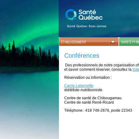
Conférences
Des professionnels de notre organisation off
et savoir comment réserver, consultez la
lis
Réservation ou information :
Carrie Lalancette
diététiste-nutritionniste
Centre de santé de Chibougamau
Centre de santé René-Ricard
Téléphone : 418 748-2676, poste 22343