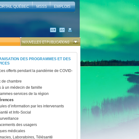
ORTAIL QUÉBEC
MSSS
EMPLOIS
ANISATION DES PROGRAMMES ET DES
VICES
ces offerts pendant la pandémie de COVID-
x de chambre
 à un médecin de famille
ammes-services de la région
érences
les d’information par les intervenants
Santé et Info-Social
urveillance
acements des usagers
ques médicales
acies, Laboratoires, Télésanté