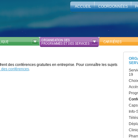
ACCUEIL
COORDONNÉES
P
ORG
SER
rent des conférences gratuites en entreprise. Pour connaître les sujets
te des conférences
.
Servi
19
Choi
Accès
Progr
Conf
Capsu
Info-
Télés
Dépl
Clini
Pharm