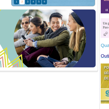
1
2
3
4
5
6
Qua
Outi