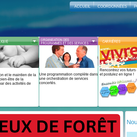
ACCUEIL
COORDONNÉES
P
Rencontrez vos futurs
Une programmation complète dans
et postulez en ligne !
on et le maintien de la
une orchestration de services
bien-être de la
concertés.
ar des activités de
Nou