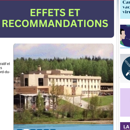
atif et
es
ord-du-