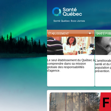
Le seul établissement du Québec à
L'améliorati
comprendre dans sa mission
santé et du 
globale des responsabilités
population p
d'agence.
prévention.